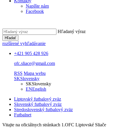
Kontakty
Napíšte nám
Facebook
Hľadaný výraz
Hľadať
rozšírené vyhľadávanie
+421 905 428 926
ofc.sliace@gmail.com
RSS
Mapa webu
SK
Slovensky
SK
Slovensky
EN
English
Liptovský futbalový zväz
Slovenský futbalový zväz
Stredoslovenský futbalový zväz
Futbalnet
Vitajte na oficiálnych stránkach 1.OFC Liptovské Sliače