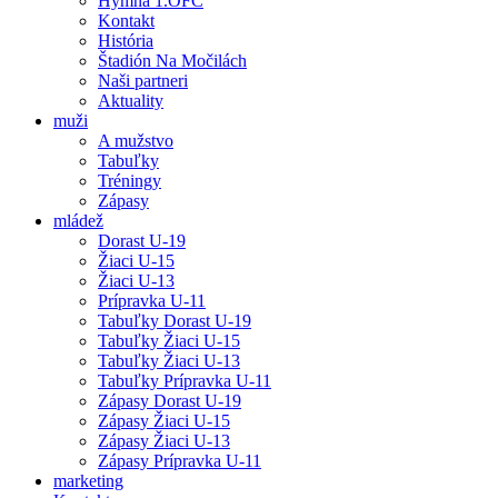
Hymna 1.OFC
Kontakt
História
Štadión Na Močilách
Naši partneri
Aktuality
muži
A mužstvo
Tabuľky
Tréningy
Zápasy
mládež
Dorast U-19
Žiaci U-15
Žiaci U-13
Prípravka U-11
Tabuľky Dorast U-19
Tabuľky Žiaci U-15
Tabuľky Žiaci U-13
Tabuľky Prípravka U-11
Zápasy Dorast U-19
Zápasy Žiaci U-15
Zápasy Žiaci U-13
Zápasy Prípravka U-11
marketing