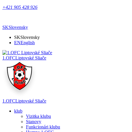
+421 905 428 926
SK
Slovensky
SK
Slovensky
EN
English
1.OFC
Liptovské Sliače
1.OFC
Liptovské Sliače
klub
Vizitka klubu
Stanovy
Funkcionári klubu