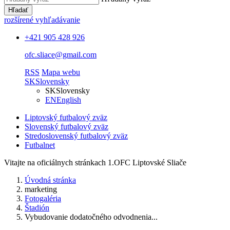
Hľadať
rozšírené vyhľadávanie
+421 905 428 926
ofc.sliace@gmail.com
RSS
Mapa webu
SK
Slovensky
SK
Slovensky
EN
English
Liptovský futbalový zväz
Slovenský futbalový zväz
Stredoslovenský futbalový zväz
Futbalnet
Vitajte na oficiálnych stránkach 1.OFC Liptovské Sliače
Úvodná stránka
marketing
Fotogaléria
Štadión
Vybudovanie dodatočného odvodnenia...