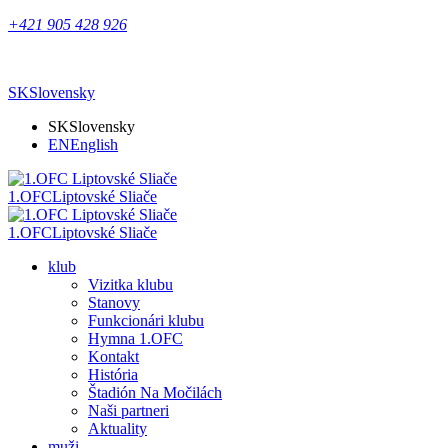
+421 905 428 926
SK
Slovensky
SK
Slovensky
EN
English
1.OFC
Liptovské Sliače
1.OFC
Liptovské Sliače
klub
Vizitka klubu
Stanovy
Funkcionári klubu
Hymna 1.OFC
Kontakt
História
Štadión Na Močilách
Naši partneri
Aktuality
muži