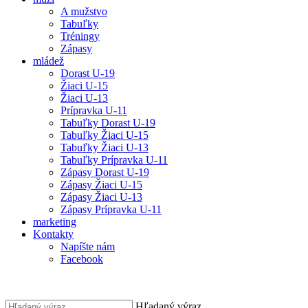
A mužstvo
Tabuľky
Tréningy
Zápasy
mládež
Dorast U-19
Žiaci U-15
Žiaci U-13
Prípravka U-11
Tabuľky Dorast U-19
Tabuľky Žiaci U-15
Tabuľky Žiaci U-13
Tabuľky Prípravka U-11
Zápasy Dorast U-19
Zápasy Žiaci U-15
Zápasy Žiaci U-13
Zápasy Prípravka U-11
marketing
Kontakty
Napíšte nám
Facebook
Hľadaný výraz