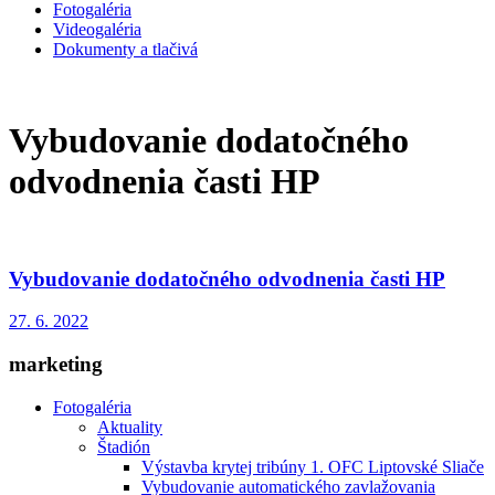
Fotogaléria
Videogaléria
Dokumenty a tlačivá
Vybudovanie dodatočného
odvodnenia časti HP
Vybudovanie dodatočného odvodnenia časti HP
27. 6. 2022
marketing
Fotogaléria
Aktuality
Štadión
Výstavba krytej tribúny 1. OFC Liptovské Sliače
Vybudovanie automatického zavlažovania