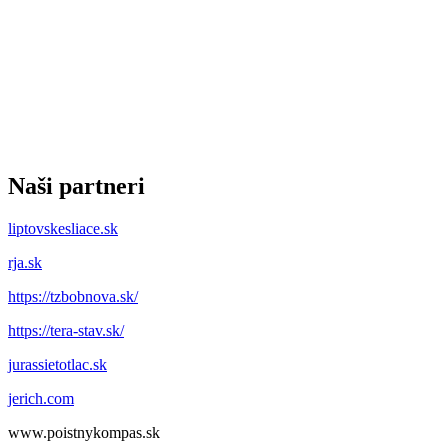
Naši partneri
liptovskesliace.sk
rja.sk
https://tzbobnova.sk/
https://tera-stav.sk/
jurassietotlac.sk
jerich.com
www.poistnykompas.sk