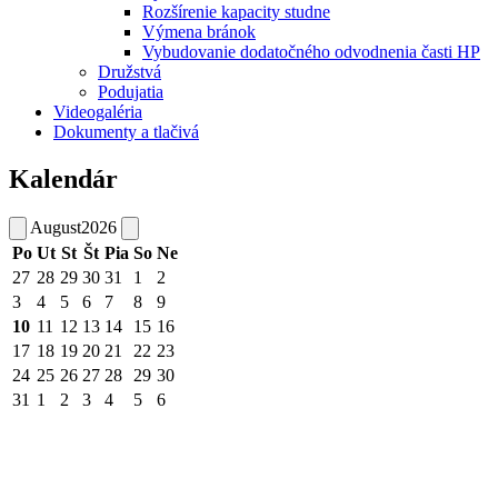
Rozšírenie kapacity studne
Výmena bránok
Vybudovanie dodatočného odvodnenia časti HP
Družstvá
Podujatia
Videogaléria
Dokumenty a tlačivá
Kalendár
August
2026
Po
Ut
St
Št
Pia
So
Ne
27
28
29
30
31
1
2
3
4
5
6
7
8
9
10
11
12
13
14
15
16
17
18
19
20
21
22
23
24
25
26
27
28
29
30
31
1
2
3
4
5
6