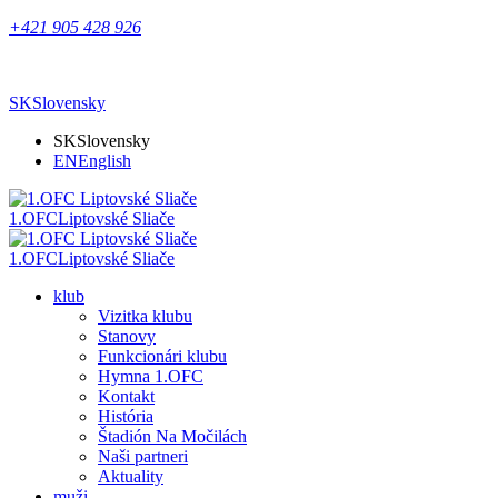
+421 905 428 926
SK
Slovensky
SK
Slovensky
EN
English
1.OFC
Liptovské Sliače
1.OFC
Liptovské Sliače
klub
Vizitka klubu
Stanovy
Funkcionári klubu
Hymna 1.OFC
Kontakt
História
Štadión Na Močilách
Naši partneri
Aktuality
muži