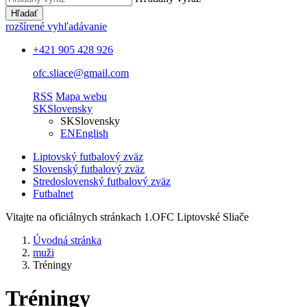
Hľadať
rozšírené vyhľadávanie
+421 905 428 926
ofc.sliace@gmail.com
RSS
Mapa webu
SK
Slovensky
SK
Slovensky
EN
English
Liptovský futbalový zväz
Slovenský futbalový zväz
Stredoslovenský futbalový zväz
Futbalnet
Vitajte na oficiálnych stránkach 1.OFC Liptovské Sliače
Úvodná stránka
muži
Tréningy
Tréningy