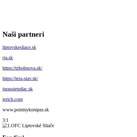
Naši partneri
liptovskesliace.sk
rja.sk
https://tzbobnova.sk/
https://tera-stav.sk/
jurassietotlac.sk
jerich.com
www.poistnykompas.sk
3:1