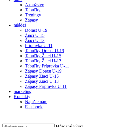
A mužstvo
Tabuľky
Tréningy
Zápasy
mládež
Dorast U-19
Žiaci U-15
Žiaci U-13
Prípravka U-11
Tabuľky Dorast U-19
Tabuľky Žiaci U-15
Tabuľky Žiaci U-13
Tabuľky Prípravka U-11
Zápasy Dorast U-19
Zápasy Žiaci U-15
Zápasy Žiaci U-13
Zápasy Prípravka U-11
marketing
Kontakty
Napíšte nám
Facebook
Hľadaný výraz