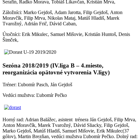
Serafín, Radko Morava, Tobiáš Likavčan, Kristián Mrva,
Záložníci: Marko Gejdoš, Adam Jarotta, Filip Gejdoš, Anton
Moravčík, Filip Mrva, Nikolas Mataj, Matúš Hladiš, Marek
Tvarožný, Adrián Frič, Dávid Caban,
Útočníci: Erik Mikulec, Samuel Mišovie, Kristián Huntoš, Denis
Šimček,
Sezóna 2018/2019 (IV.liga B – 4.miesto,
reorganizácia opätovné vytvorenia V.ligy)
Tréner: Ľubomír Pasch, Ján Gejdoš
Vedúci mužstva: Ľubomír Pečko
Horný rad: Adrian Balážec, asistent trénera Ján Gejdoš, Filip Mrva,
Anton Moravčík, Marek Tvarožný, Dávid Sliacky, Filip Gejdoš,
Marko Gejdoš, Matúš Hladiš, Samuel Mišovie, Erik Mikulec(37
gólov), Martin Brezňan, vedúci mužstva Ľubomír Pečko. Dolný rad: