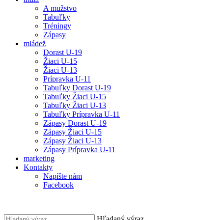
A mužstvo
Tabuľky
Tréningy
Zápasy
mládež
Dorast U-19
Žiaci U-15
Žiaci U-13
Prípravka U-11
Tabuľky Dorast U-19
Tabuľky Žiaci U-15
Tabuľky Žiaci U-13
Tabuľky Prípravka U-11
Zápasy Dorast U-19
Zápasy Žiaci U-15
Zápasy Žiaci U-13
Zápasy Prípravka U-11
marketing
Kontakty
Napíšte nám
Facebook
Hľadaný výraz