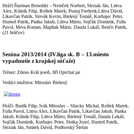
Hráči:Šturman Benedikt – Nemček Norbert, Sleziak Ján, Littva
Alex, Kútnik Filip, Roštek Marek, Pustaj Frederik,Littva Dávid,
Likavčan Patrik, Slovák Kevin, Bielený Tomáš, Kurhajec Peter,
Huntoš Patrik, Piatka Jakub, Littva Mário, Sojčák Dominik, Fulla
Pavol, Mrva Roman, Majdiak Mário, Dauda Lukáš, Benčo Patrik,
(21 hráčov)
Sezóna 2013/2014 (IV.liga sk. B – 13.miesto
vypadnutie z krajskej súťaže)
Tréner: Zdeno Král jeseň, Jiří Oprchal jar
Vedúci mužstva: Miroslav Bielený
Hráči: Bartík Filip, Ivák Miroslav – Sliacky Michal, Roštek Marek,
Fulla Pavol, Littva Alex, Likavčan Patrik, Likavčan Jakub, Piatka
Jakub, Kútnik Filip, Littva Mário, Bielený Tomáš, Dauda Lukáš,
Sojčák Dominik, Kurhajec Peter, Slotka Jozef, Huntoš Patrik,
Sleziak Ján, Smitek Dávid, Podhorský Štefan