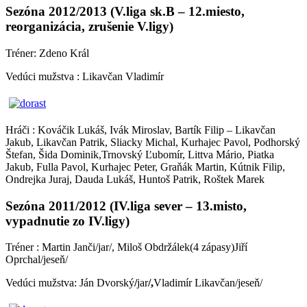
Sezóna 2012/2013 (V.liga sk.B – 12.miesto,
reorganizácia, zrušenie V.ligy)
Tréner: Zdeno Král
Vedúci mužstva : Likavčan Vladimír
Hráči : Kováčik Lukáš, Ivák Miroslav, Bartík Filip – Likavčan
Jakub, Likavčan Patrik, Sliacky Michal, Kurhajec Pavol, Podhorský
Štefan, Šida Dominik,Trnovský Ľubomír, Littva Mário, Piatka
Jakub, Fulla Pavol, Kurhajec Peter, Graňák Martin, Kútnik Filip,
Ondrejka Juraj, Dauda Lukáš, Huntoš Patrik, Roštek Marek
Sezóna 2011/2012 (IV.liga sever – 13.misto,
vypadnutie zo IV.ligy)
Tréner : Martin Janči/jar/, Miloš Obdržálek(4 zápasy)Jiří
Oprchal/jeseň/
Vedúci mužstva:
Ján Dvorský
/
jar
/,
Vladimír Likavčan/jeseň/