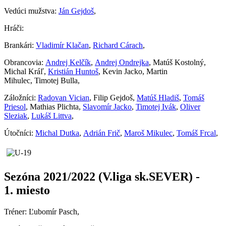
Vedúci mužstva:
Ján Gejdoš
,
Hráči:
Brankári:
Vladimír Klačan
,
Richard Cárach
,
Obrancovia:
Andrej Kelčík
,
Andrej Ondrejka
, Matúš Kostolný,
Michal Kráľ,
Kristián Huntoš
, Kevin Jacko, Martin
Mihulec, Timotej Bulla,
Záložníci:
Radovan Vician
, Filip Gejdoš,
Matúš Hladiš
,
Tomáš
Priesol
, Mathias Plichta,
Slavomír Jacko
,
Timotej Ivák
,
Oliver
Sleziak
,
Lukáš Littva
,
Útočníci:
Michal Dutka
,
Adrián Frič
,
Maroš Mikulec
,
Tomáš Frcal
,
Sezóna 2021/2022 (V.liga sk.SEVER) -
1. miesto
Tréner: Ľubomír Pasch,