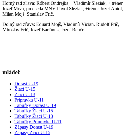
Horný rad zľava: Róbert Ondrejka, +Vladimír Sleziak, + tréner
Jozef Mrva, predseda MNV Pavol Sleziak, +tréner Jozef Antol,
Milan Mojš, Stanislav Frič.
Dolný rad zľava: Eduard Mojš, Vladimír Vician, Rudolf Frič,
Miroslav Frič, Jozef Bartánus, Jozef Benčo
mládež
Dorast U-19
Žiaci U-15
Žiaci U-13
Prípravka U-11
Tabuľky Dorast U-19
Tabuľky Žiaci U-15
Tabuľky Žiaci U-13
Tabuľky Prípravka U-11
Zápasy Dorast U-19
Zápasy Žiaci U-15