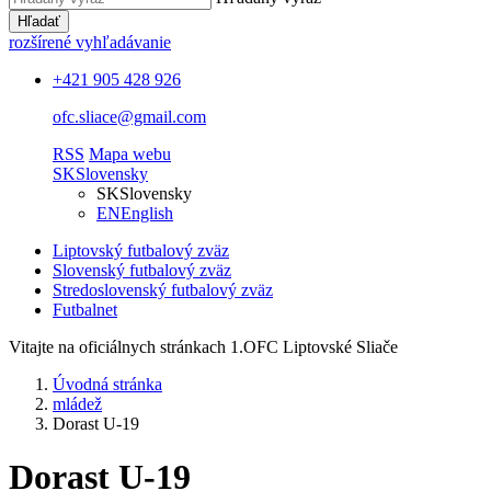
Hľadať
rozšírené vyhľadávanie
+421 905 428 926
ofc.sliace@gmail.com
RSS
Mapa webu
SK
Slovensky
SK
Slovensky
EN
English
Liptovský futbalový zväz
Slovenský futbalový zväz
Stredoslovenský futbalový zväz
Futbalnet
Vitajte na oficiálnych stránkach 1.OFC Liptovské Sliače
Úvodná stránka
mládež
Dorast U-19
Dorast U-19