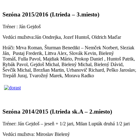
Sezóna 2015/2016 (I.trieda – 3.miesto)
Tréner : Ján Gejdoš
Vedúci mužstva:Ján Ondrejka, Jozef Huntoš, Oldrich Maďar
Hráči: Mrva Roman, Šturman Benedikt – Nemček Norbert, Sleziak
Ján, Pustaj Frederik, Littva Alex, Slovák Kevin, Bielený
Tomáš, Fulla Pavol, Majdiak Mário, Prokop Daniel , Huntoš Patrik,
Rybák Pavol, Gejdoš Michal, Bielený Michal, Bielený Dávid,
Ševčík Michal, Brezňan Martin, Urbanovič Richard, Peško Jaroslav,
Trepáň Juraj, Tvarožný Marek, Morava Radko
Sezóna 2014/2015 (I.trieda sk.A – 2.miesto)
Tréner: Ján Gejdoš – jeseň + 1/2 jari, Milan Lupták druhá 1/2 jari
Vedúci mužstva: Miroslav Bielený