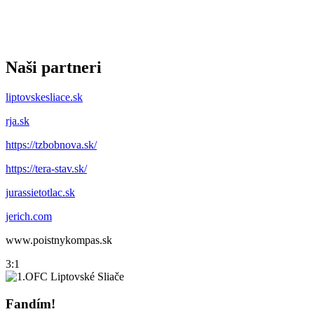
Naši partneri
liptovskesliace.sk
rja.sk
https://tzbobnova.sk/
https://tera-stav.sk/
jurassietotlac.sk
jerich.com
www.poistnykompas.sk
3:1
Fandím!