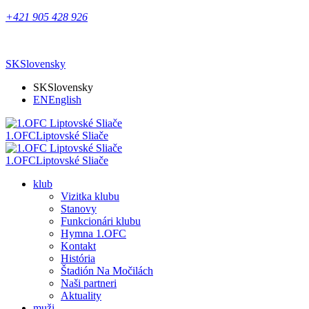
+421 905 428 926
SK
Slovensky
SK
Slovensky
EN
English
1.OFC
Liptovské Sliače
1.OFC
Liptovské Sliače
klub
Vizitka klubu
Stanovy
Funkcionári klubu
Hymna 1.OFC
Kontakt
História
Štadión Na Močilách
Naši partneri
Aktuality
muži