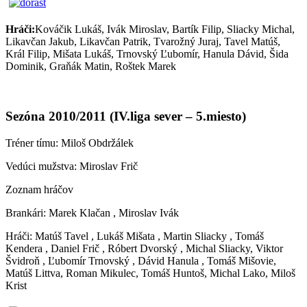
Hráči:
Kováčik Lukáš, Ivák Miroslav, Bartík Filip, Sliacky Michal,
Likavčan Jakub, Likavčan Patrik, Tvarožný Juraj, Tavel Matúš,
Král Filip, Mišata Lukáš, Trnovský Ľubomír, Hanula Dávid, Šida
Dominik, Graňák Matin, Roštek Marek
Sezóna 2010/2011 (IV.liga sever – 5.miesto)
Tréner tímu: Miloš Obdržálek
Vedúci mužstva: Miroslav Frič
Zoznam hráčov
Brankári: Marek Klačan , Miroslav Ivák
Hráči: Matúš Tavel , Lukáš Mišata , Martin Sliacky , Tomáš
Kendera , Daniel Frič , Róbert Dvorský , Michal Sliacky, Viktor
Švidroň , Ľubomír Trnovský , Dávid Hanula , Tomáš Mišovie,
Matúš Littva, Roman Mikulec, Tomáš Huntoš, Michal Lako, Miloš
Krist