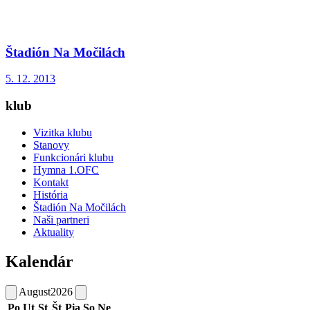
Štadión Na Močilách
5. 12. 2013
klub
Vizitka klubu
Stanovy
Funkcionári klubu
Hymna 1.OFC
Kontakt
História
Štadión Na Močilách
Naši partneri
Aktuality
Kalendár
August
2026
Po
Ut
St
Št
Pia
So
Ne