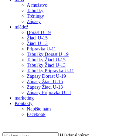
A mužstvo
Tabuľky
Tréningy
Zápasy
mládež
Dorast U-19
Žiaci U-15
Žiaci U-13
Prípravka U-11
Tabuľky Dorast U-19
Tabuľky Žiaci U-15
Tabuľky Žiaci U-13
Tabuľky Prípravka U-11
Zápasy Dorast U-19
Zápasy Žiaci U-15
Zápasy Žiaci U-13
Zápasy Prípravka U-11
marketing
Kontakty
Napíšte nám
Facebook
Hľadaný výraz