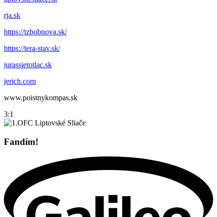
rja.sk
https://tzbobnova.sk/
https://tera-stav.sk/
jurassietotlac.sk
jerich.com
www.poistnykompas.sk
3:1
Fandím!