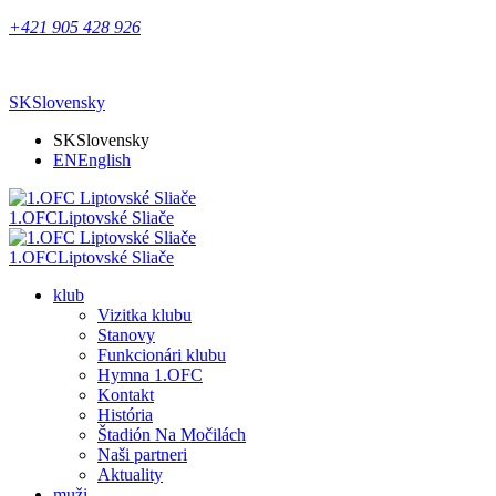
+421 905 428 926
SK
Slovensky
SK
Slovensky
EN
English
1.OFC
Liptovské Sliače
1.OFC
Liptovské Sliače
klub
Vizitka klubu
Stanovy
Funkcionári klubu
Hymna 1.OFC
Kontakt
História
Štadión Na Močilách
Naši partneri
Aktuality
muži