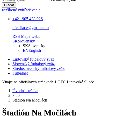
Hľadať
rozšírené vyhľadávanie
+421 905 428 926
ofc.sliace@gmail.com
RSS
Mapa webu
SK
Slovensky
SK
Slovensky
EN
English
Liptovský futbalový zväz
Slovenský futbalový zväz
Stredoslovenský futbalový zväz
Futbalnet
Vitajte na oficiálnych stránkach 1.OFC Liptovské Sliače
Úvodná stránka
klub
Štadión Na Močilách
Štadión Na Močilách