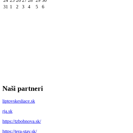
24
25
26
27
28
29
30
31
1
2
3
4
5
6
Naši partneri
liptovskesliace.sk
rja.sk
https://tzbobnova.sk/
https://tera-stav.sk/