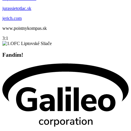
jurassietotlac.sk
jerich.com
www.poistnykompas.sk
3:1
Fandím!