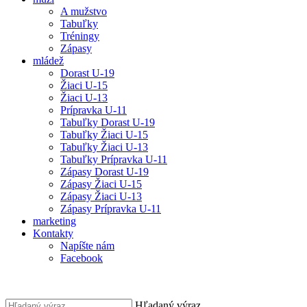
A mužstvo
Tabuľky
Tréningy
Zápasy
mládež
Dorast U-19
Žiaci U-15
Žiaci U-13
Prípravka U-11
Tabuľky Dorast U-19
Tabuľky Žiaci U-15
Tabuľky Žiaci U-13
Tabuľky Prípravka U-11
Zápasy Dorast U-19
Zápasy Žiaci U-15
Zápasy Žiaci U-13
Zápasy Prípravka U-11
marketing
Kontakty
Napíšte nám
Facebook
Hľadaný výraz