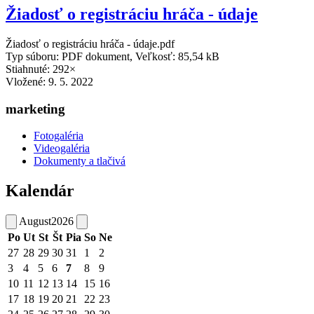
Žiadosť o registráciu hráča - údaje
Žiadosť o registráciu hráča - údaje.pdf
Typ súboru: PDF dokument, Veľkosť: 85,54 kB
Stiahnuté: 292×
Vložené:
9. 5. 2022
marketing
Fotogaléria
Videogaléria
Dokumenty a tlačivá
Kalendár
August
2026
Po
Ut
St
Št
Pia
So
Ne
27
28
29
30
31
1
2
3
4
5
6
7
8
9
10
11
12
13
14
15
16
17
18
19
20
21
22
23