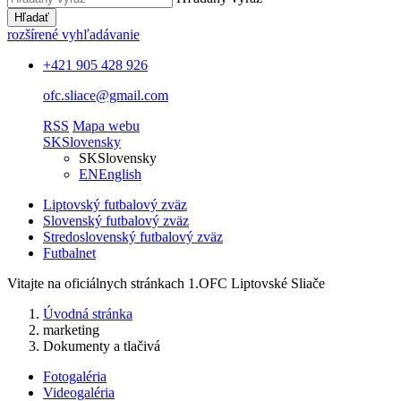
Hľadať
rozšírené vyhľadávanie
+421 905 428 926
ofc.sliace@gmail.com
RSS
Mapa webu
SK
Slovensky
SK
Slovensky
EN
English
Liptovský futbalový zväz
Slovenský futbalový zväz
Stredoslovenský futbalový zväz
Futbalnet
Vitajte na oficiálnych stránkach 1.OFC Liptovské Sliače
Úvodná stránka
marketing
Dokumenty a tlačivá
Fotogaléria
Videogaléria