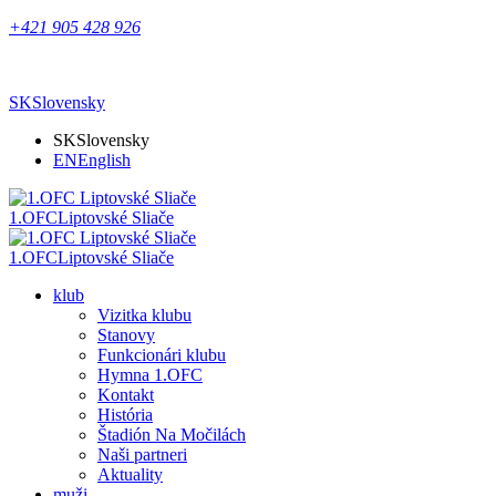
+421 905 428 926
SK
Slovensky
SK
Slovensky
EN
English
1.OFC
Liptovské Sliače
1.OFC
Liptovské Sliače
klub
Vizitka klubu
Stanovy
Funkcionári klubu
Hymna 1.OFC
Kontakt
História
Štadión Na Močilách
Naši partneri
Aktuality
muži