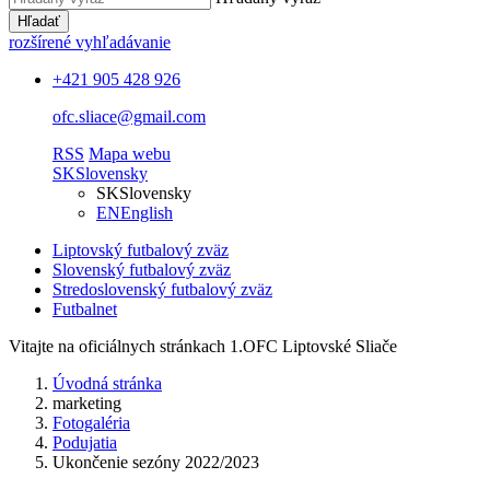
Hľadať
rozšírené vyhľadávanie
+421 905 428 926
ofc.sliace@gmail.com
RSS
Mapa webu
SK
Slovensky
SK
Slovensky
EN
English
Liptovský futbalový zväz
Slovenský futbalový zväz
Stredoslovenský futbalový zväz
Futbalnet
Vitajte na oficiálnych stránkach 1.OFC Liptovské Sliače
Úvodná stránka
marketing
Fotogaléria
Podujatia
Ukončenie sezóny 2022/2023