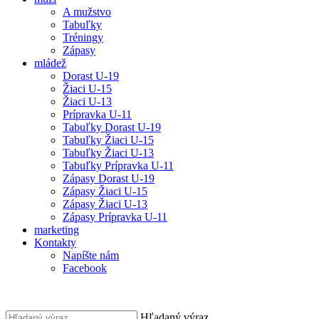
A mužstvo
Tabuľky
Tréningy
Zápasy
mládež
Dorast U-19
Žiaci U-15
Žiaci U-13
Prípravka U-11
Tabuľky Dorast U-19
Tabuľky Žiaci U-15
Tabuľky Žiaci U-13
Tabuľky Prípravka U-11
Zápasy Dorast U-19
Zápasy Žiaci U-15
Zápasy Žiaci U-13
Zápasy Prípravka U-11
marketing
Kontakty
Napíšte nám
Facebook
Hľadaný výraz