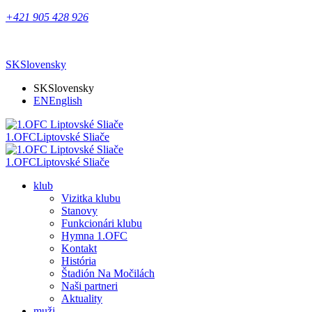
+421 905 428 926
SK
Slovensky
SK
Slovensky
EN
English
1.OFC
Liptovské Sliače
1.OFC
Liptovské Sliače
klub
Vizitka klubu
Stanovy
Funkcionári klubu
Hymna 1.OFC
Kontakt
História
Štadión Na Močilách
Naši partneri
Aktuality
muži