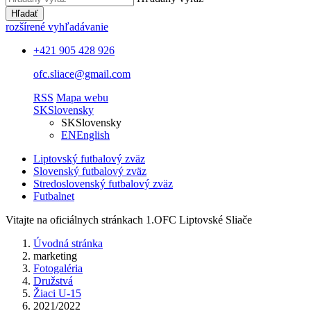
Hľadať
rozšírené vyhľadávanie
+421 905 428 926
ofc.sliace@gmail.com
RSS
Mapa webu
SK
Slovensky
SK
Slovensky
EN
English
Liptovský futbalový zväz
Slovenský futbalový zväz
Stredoslovenský futbalový zväz
Futbalnet
Vitajte na oficiálnych stránkach 1.OFC Liptovské Sliače
Úvodná stránka
marketing
Fotogaléria
Družstvá
Žiaci U-15
2021/2022