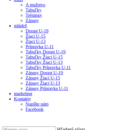
A mužstvo
Tabuľky
Tréningy
Zápasy
mládež
Dorast U-19
Žiaci U-15
Žiaci U-13
Prípravka U-11
Tabuľky Dorast U-19
Tabuľky Žiaci U-15
Tabuľky Žiaci U-13
Tabuľky Prípravka U-11
Zápasy Dorast U-19
Zápasy Žiaci U-15
Zápasy Žiaci U-13
Zápasy Prípravka U-11
marketing
Kontakty
Napíšte nám
Facebook
Hľadaný výraz