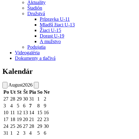
Aktuality
Štadión
Družstvá
Prípravka U-11
Mladší žiaci U-13
Žiaci U-15
Dorast U-19
A mužstvo
Podujatia
Videogaléria
Dokumenty a tlačivá
Kalendár
August
2026
Po
Ut
St
Št
Pia
So
Ne
27
28
29
30
31
1
2
3
4
5
6
7
8
9
10
11
12
13
14
15
16
17
18
19
20
21
22
23
24
25
26
27
28
29
30
31
1
2
3
4
5
6