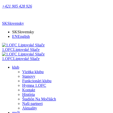
+421 905 428 926
SK
Slovensky
SK
Slovensky
EN
English
1.OFC
Liptovské Sliače
1.OFC
Liptovské Sliače
klub
Vizitka klubu
Stanovy
Funkcionári klubu
Hymna 1.OFC
Kontakt
História
Štadión Na Močilách
Naši partneri
Aktuality
muži