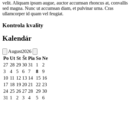
velit. Aliquam ipsum augue, auctor accumsan rhoncus at, convallis
sed magna. Nunc ut accumsan diam, et pulvinar urna. Cras
ullamcorper id quam vel feugiat.
Kontrola kvality
Kalendár
August
2026
Po
Ut
St
Št
Pia
So
Ne
27
28
29
30
31
1
2
3
4
5
6
7
8
9
10
11
12
13
14
15
16
17
18
19
20
21
22
23
24
25
26
27
28
29
30
31
1
2
3
4
5
6