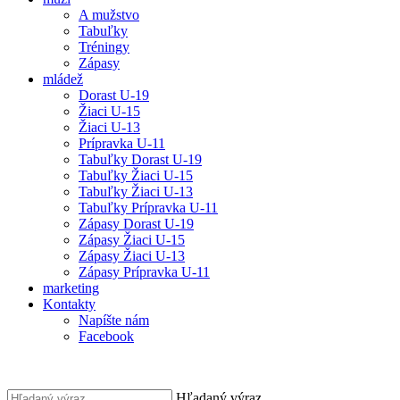
A mužstvo
Tabuľky
Tréningy
Zápasy
mládež
Dorast U-19
Žiaci U-15
Žiaci U-13
Prípravka U-11
Tabuľky Dorast U-19
Tabuľky Žiaci U-15
Tabuľky Žiaci U-13
Tabuľky Prípravka U-11
Zápasy Dorast U-19
Zápasy Žiaci U-15
Zápasy Žiaci U-13
Zápasy Prípravka U-11
marketing
Kontakty
Napíšte nám
Facebook
Hľadaný výraz