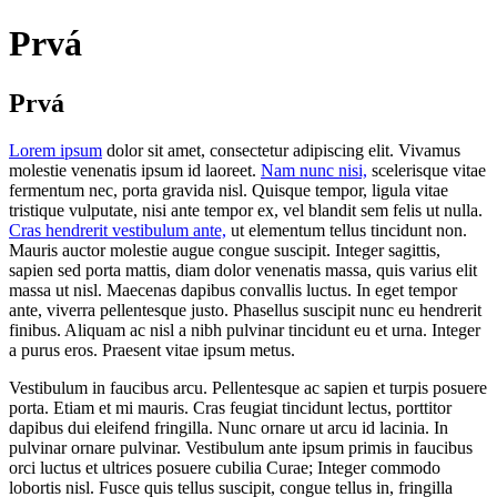
Prvá
Prvá
Lorem ipsum
dolor sit amet, consectetur adipiscing elit. Vivamus
molestie venenatis ipsum id laoreet.
Nam nunc nisi,
scelerisque vitae
fermentum nec, porta gravida nisl. Quisque tempor, ligula vitae
tristique vulputate, nisi ante tempor ex, vel blandit sem felis ut nulla.
Cras hendrerit vestibulum ante,
ut elementum tellus tincidunt non.
Mauris auctor molestie augue congue suscipit. Integer sagittis,
sapien sed porta mattis, diam dolor venenatis massa, quis varius elit
massa ut nisl. Maecenas dapibus convallis luctus. In eget tempor
ante, viverra pellentesque justo. Phasellus suscipit nunc eu hendrerit
finibus. Aliquam ac nisl a nibh pulvinar tincidunt eu et urna. Integer
a purus eros. Praesent vitae ipsum metus.
Vestibulum in faucibus arcu. Pellentesque ac sapien et turpis posuere
porta. Etiam et mi mauris. Cras feugiat tincidunt lectus, porttitor
dapibus dui eleifend fringilla. Nunc ornare ut arcu id lacinia. In
pulvinar ornare pulvinar. Vestibulum ante ipsum primis in faucibus
orci luctus et ultrices posuere cubilia Curae; Integer commodo
lobortis nisl. Fusce quis tellus suscipit, congue tellus in, fringilla