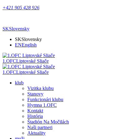
+421 905 428 926
SK
Slovensky
SK
Slovensky
EN
English
1.OFC
Liptovské Sliače
1.OFC
Liptovské Sliače
klub
Vizitka klubu
Stanovy
Funkcionári klubu
Hymna 1.OFC
Kontakt
História
Štadión Na Močilách
Naši partneri
Aktuality
muži