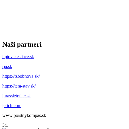
Naši partneri
liptovskesliace.sk
rja.sk
https://tzbobnova.sk/
https://tera-stav.sk/
jurassietotlac.sk
jerich.com
www.poistnykompas.sk
3:1