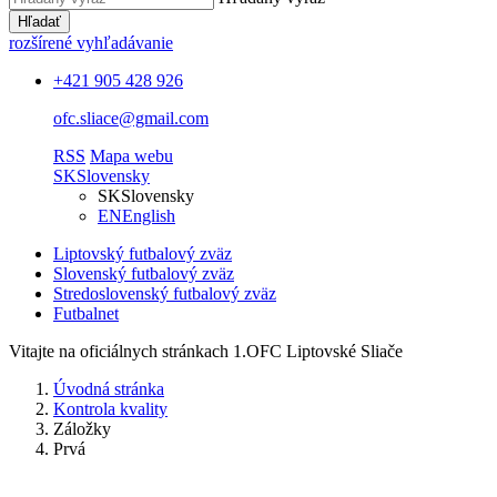
Hľadať
rozšírené vyhľadávanie
+421 905 428 926
ofc.sliace@gmail.com
RSS
Mapa webu
SK
Slovensky
SK
Slovensky
EN
English
Liptovský futbalový zväz
Slovenský futbalový zväz
Stredoslovenský futbalový zväz
Futbalnet
Vitajte na oficiálnych stránkach 1.OFC Liptovské Sliače
Úvodná stránka
Kontrola kvality
Záložky
Prvá