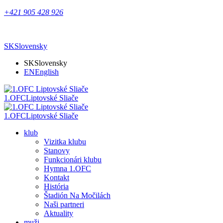
+421 905 428 926
SK
Slovensky
SK
Slovensky
EN
English
1.OFC
Liptovské Sliače
1.OFC
Liptovské Sliače
klub
Vizitka klubu
Stanovy
Funkcionári klubu
Hymna 1.OFC
Kontakt
História
Štadión Na Močilách
Naši partneri
Aktuality
muži