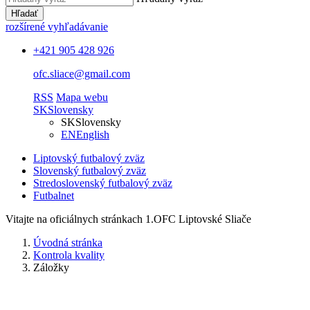
Hľadať
rozšírené vyhľadávanie
+421 905 428 926
ofc.sliace@gmail.com
RSS
Mapa webu
SK
Slovensky
SK
Slovensky
EN
English
Liptovský futbalový zväz
Slovenský futbalový zväz
Stredoslovenský futbalový zväz
Futbalnet
Vitajte na oficiálnych stránkach 1.OFC Liptovské Sliače
Úvodná stránka
Kontrola kvality
Záložky