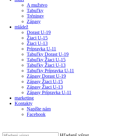
A mužstvo
Tabuľky
Tréningy
Zápasy
mládež
Dorast U-19
Žiaci U-15
Žiaci U-13
Prípravka U-11
Tabuľky Dorast U-19
Tabuľky Žiaci U-15
Tabuľky Žiaci U-13
Tabuľky Prípravka U-11
Zápasy Dorast U-19
Zápasy Žiaci U-15
Zápasy Žiaci U-13
Zápasy Prípravka U-11
marketing
Kontakty
Napíšte nám
Facebook
Hľadaný výraz