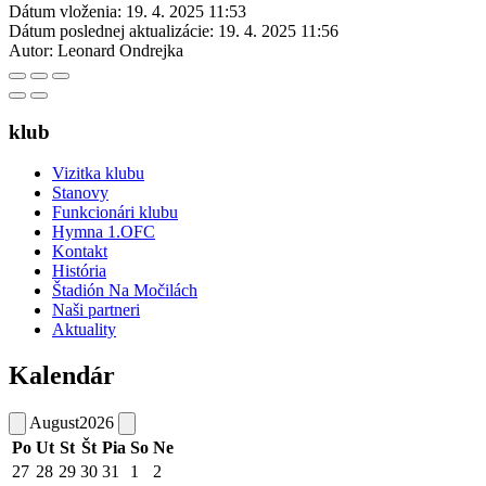
Dátum vloženia:
19. 4. 2025 11:53
Dátum poslednej aktualizácie:
19. 4. 2025 11:56
Autor:
Leonard Ondrejka
klub
Vizitka klubu
Stanovy
Funkcionári klubu
Hymna 1.OFC
Kontakt
História
Štadión Na Močilách
Naši partneri
Aktuality
Kalendár
August
2026
Po
Ut
St
Št
Pia
So
Ne
27
28
29
30
31
1
2