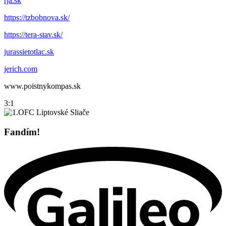
rja.sk
https://tzbobnova.sk/
https://tera-stav.sk/
jurassietotlac.sk
jerich.com
www.poistnykompas.sk
3:1
Fandím!