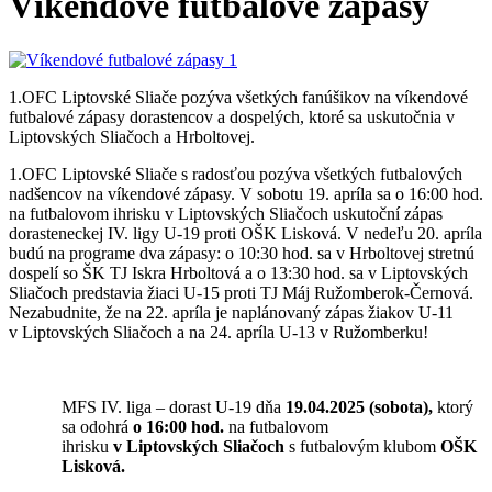
Víkendové futbalové zápasy
1.OFC Liptovské Sliače pozýva všetkých fanúšikov na víkendové
futbalové zápasy dorastencov a dospelých, ktoré sa uskutočnia v
Liptovských Sliačoch a Hrboltovej.
1.OFC Liptovské Sliače s radosťou pozýva všetkých futbalových
nadšencov na víkendové zápasy. V sobotu 19. apríla sa o 16:00 hod.
na futbalovom ihrisku v Liptovských Sliačoch uskutoční zápas
dorasteneckej IV. ligy U-19 proti OŠK Lisková. V nedeľu 20. apríla
budú na programe dva zápasy: o 10:30 hod. sa v Hrboltovej stretnú
dospelí so ŠK TJ Iskra Hrboltová a o 13:30 hod. sa v Liptovských
Sliačoch predstavia žiaci U-15 proti TJ Máj Ružomberok-Černová.
Nezabudnite, že na 22. apríla je naplánovaný zápas žiakov U-11
v Liptovských Sliačoch a na 24. apríla U-13 v Ružomberku!
MFS IV. liga – dorast U-19 dňa
1
9
.04.2025 (sobota),
ktorý
sa odohrá
o 16
:
0
0 hod.
na futbalovom
ihrisku
v
Liptovských Sliačoch
s futbalovým klubom
OŠK
Lisková
.