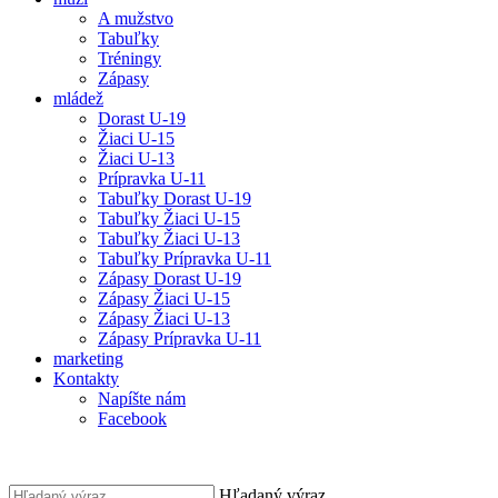
A mužstvo
Tabuľky
Tréningy
Zápasy
mládež
Dorast U-19
Žiaci U-15
Žiaci U-13
Prípravka U-11
Tabuľky Dorast U-19
Tabuľky Žiaci U-15
Tabuľky Žiaci U-13
Tabuľky Prípravka U-11
Zápasy Dorast U-19
Zápasy Žiaci U-15
Zápasy Žiaci U-13
Zápasy Prípravka U-11
marketing
Kontakty
Napíšte nám
Facebook
Hľadaný výraz