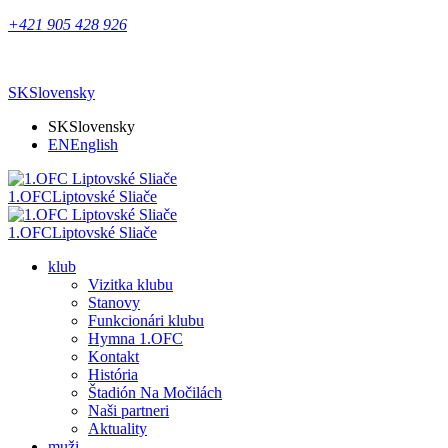
+421 905 428 926
SK
Slovensky
SK
Slovensky
EN
English
1.OFC
Liptovské Sliače
1.OFC
Liptovské Sliače
klub
Vizitka klubu
Stanovy
Funkcionári klubu
Hymna 1.OFC
Kontakt
História
Štadión Na Močilách
Naši partneri
Aktuality
muži