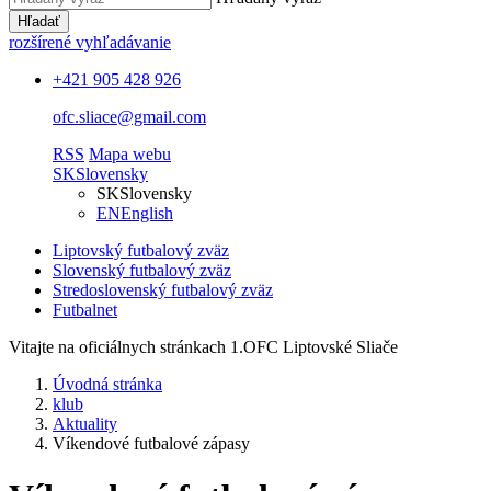
Hľadať
rozšírené vyhľadávanie
+421 905 428 926
ofc.sliace@gmail.com
RSS
Mapa webu
SK
Slovensky
SK
Slovensky
EN
English
Liptovský futbalový zväz
Slovenský futbalový zväz
Stredoslovenský futbalový zväz
Futbalnet
Vitajte na oficiálnych stránkach 1.OFC Liptovské Sliače
Úvodná stránka
klub
Aktuality
Víkendové futbalové zápasy