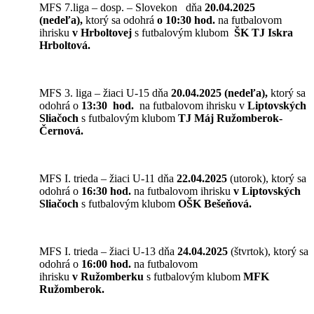
MFS 7.liga – dosp. – Slovekon dňa
20
.04.2025
(nedeľa),
ktorý sa odohrá
o 1
0
:30 hod.
na futbalovom
ihrisku
v
Hrboltovej
s futbalovým klubom
ŠK
TJ Iskra
Hrboltová
.
MFS 3. liga – žiaci U-15 dňa
20
.04.2025 (nedeľa),
ktorý sa
odohrá o
13:
3
0 hod.
na futbalovom ihrisku v
Liptovských
Sliačoch
s futbalovým klubom
TJ Máj Ružomberok-
Černová
.
MFS I. trieda – žiaci U-11 dňa
22
.04.2025
(utorok), ktorý sa
odohrá o
1
6
:
3
0 hod.
na futbalovom ihrisku
v Liptovských
Sliačoch
s futbalovým klubom
OŠK
Bešeňová
.
MFS I. trieda – žiaci U-13 dňa
24
.04.2025
(štvrtok), ktorý sa
odohrá o
1
6
:00 hod.
na futbalovom
ihrisku
v
Ružomberku
s futbalovým klubom
MFK
Ružomberok
.