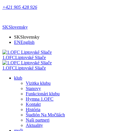
+421 905 428 926
SK
Slovensky
SK
Slovensky
EN
English
1.OFC
Liptovské Sliače
1.OFC
Liptovské Sliače
klub
Vizitka klubu
Stanovy
Funkcionári klubu
Hymna 1.OFC
Kontakt
História
Štadión Na Močilách
Naši partneri
Aktuality
muži