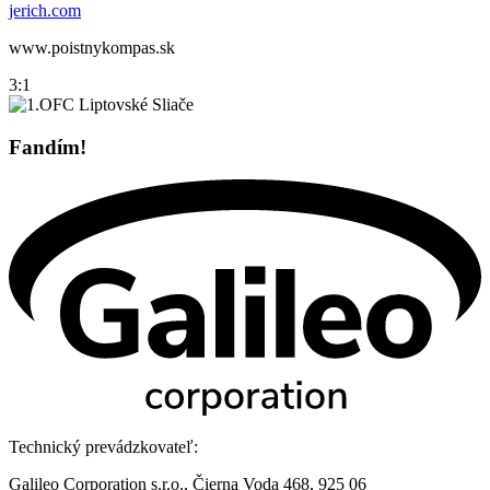
jerich.com
www.poistnykompas.sk
3:1
Fandím!
Technický prevádzkovateľ:
Galileo Corporation s.r.o., Čierna Voda 468, 925 06