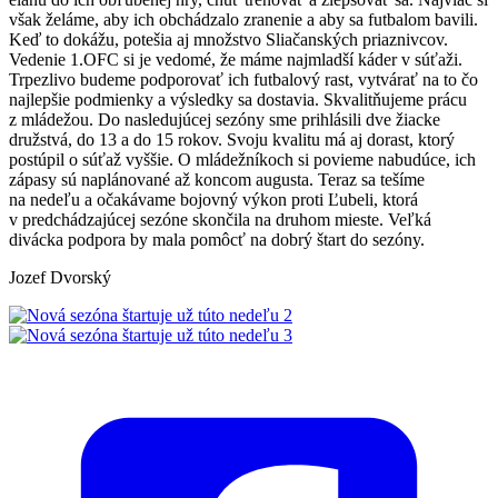
však želáme, aby ich obchádzalo zranenie a aby sa futbalom bavili.
Keď to dokážu, potešia aj množstvo Sliačanských priaznivcov.
Vedenie 1.OFC si je vedomé, že máme najmladší káder v súťaži.
Trpezlivo budeme podporovať ich futbalový rast, vytvárať na to čo
najlepšie podmienky a výsledky sa dostavia. Skvalitňujeme prácu
z mládežou. Do nasledujúcej sezóny sme prihlásili dve žiacke
družstvá, do 13 a do 15 rokov. Svoju kvalitu má aj dorast, ktorý
postúpil o súťaž vyššie. O mládežníkoch si povieme nabudúce, ich
zápasy sú naplánované až koncom augusta. Teraz sa tešíme
na nedeľu a očakávame bojovný výkon proti Ľubeli, ktorá
v predchádzajúcej sezóne skončila na druhom mieste. Veľká
divácka podpora by mala pomôcť na dobrý štart do sezóny.
Jozef Dvorský