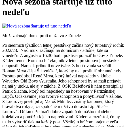
Nová sezóna štartuje už túto
nedeľu
Muži začínajú doma proti mužstvu z Ľubele
Po siedmich týždňoch letnej prestávky začína nový futbalový ročník
2022/23. Naši muži začínajú na domácom štadióne, kde sa
v nedeľu 7. augusta o 16.30 hod. pokúsia poraziť hráčov z Ľubele.
Káder trénera Romana Plávku, nik v letnej prestupovej prestávke
neopustil. Naopak pribudli nové tváre. Z hosťovania sa vrátil
Roman Mrva /Lipt.Štiavnička/, ktorý by mal posilniť obranné rady.
Prestup podpísal René Mrva, ktorý hrával naposledy v klube
Waverley Old Boys /Austrália. Jeho schopnosti by sa mali prejaviť
najmä v útoku, ale aj v zálohe. Z OŠK Bešeňová k nám prestúpil aj
Patrik Šlachta, ktorý bol naposledy na hosťovaní v Partizánskej
Lupči. Očakávame jeho tvorivé schopnosti a pohyblivosť v zálohe.
Z Ludrovej prestúpil aj Maroš Mikulec, známy kanonier, ktorý
hrával dva roky aj za spoločné mužstvo dorastu Lipt.Sliače –
Ludrová. Dúfame že hráči dobre zapadnú do nášho mladého
kolektívu a pomôžu k jeho napredovaní. Káder sa rozrástol, čo by
malo vytvoriť tlak na každý post. Všetkým hráčom prajeme veľa
elánu do ich obľúbenej hry, chuť trénovať a zlepšovať sa. Najviac si