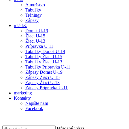
A mužstvo
Tabuľky
Tréningy
Zápasy
mládež
Dorast U-19
Žiaci U-15
Žiaci U-13
Prípravka U-11
Tabuľky Dorast U-19
Tabuľky Žiaci U-15
Tabuľky Žiaci U-13
Tabuľky Prípravka U-11
Zápasy Dorast U-19
Zápasy Žiaci U-15
Zápasy Žiaci U-13
Zápasy Prípravka U-11
marketing
Kontakty
Napíšte nám
Facebook
Hľadaný výraz