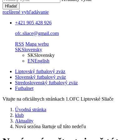
Hľadať
rozšírené vyhľadávanie
+421 905 428 926
ofc.sliace@gmail.com
RSS
Mapa webu
SK
Slovensky
SK
Slovensky
EN
English
Liptovský futbalový zväz
Slovenský futbalový zväz
Stredoslovenský futbalový zväz
Futbalnet
Vitajte na oficiálnych stránkach 1.OFC Liptovské Sliače
Úvodná stránka
klub
Aktuality
Nová sezóna štartuje už túto nedeľu