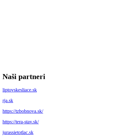
Naši partneri
liptovskesliace.sk
rja.sk
https://tzbobnova.sk/
https://tera-stav.sk/
jurassietotlac.sk