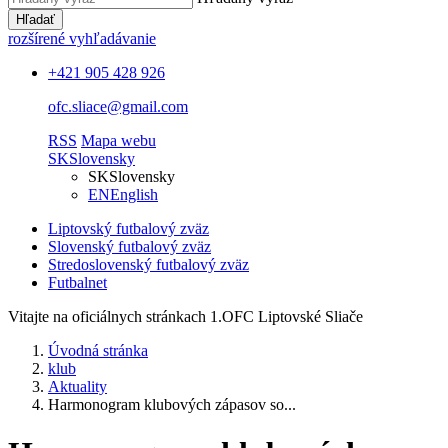
Hľadať
rozšírené vyhľadávanie
+421 905 428 926
ofc.sliace@gmail.com
RSS
Mapa webu
SK
Slovensky
SK
Slovensky
EN
English
Liptovský futbalový zväz
Slovenský futbalový zväz
Stredoslovenský futbalový zväz
Futbalnet
Vitajte na oficiálnych stránkach 1.OFC Liptovské Sliače
Úvodná stránka
klub
Aktuality
Harmonogram klubových zápasov so...