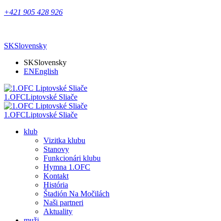
+421 905 428 926
SK
Slovensky
SK
Slovensky
EN
English
1.OFC
Liptovské Sliače
1.OFC
Liptovské Sliače
klub
Vizitka klubu
Stanovy
Funkcionári klubu
Hymna 1.OFC
Kontakt
História
Štadión Na Močilách
Naši partneri
Aktuality
muži