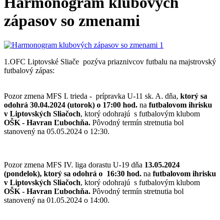
Harmonogram klubových
zápasov so zmenami
1.OFC Liptovské Sliače pozýva priaznivcov futbalu na majstrovský
futbalový zápas:
Pozor zmena MFS I. trieda - prípravka U-11 sk. A. dňa,
ktorý sa
odohrá
30.04.2024 (utorok) o 17:00 hod.
na
futbalovom ihrisku
v Liptovských Sliačoch
, ktorý odohrajú s futbalovým klubom
OŠK - Havran Ľubochňa.
Pôvodný termín stretnutia bol
stanovený na 05.05.2024 o 12:30.
Pozor zmena MFS IV. liga dorastu U-19 dňa
13
.05.2024
(pondelok), ktorý sa odohrá o 16:30 hod.
na
futbalovom ihrisku
v Liptovských Sliačoch
, ktorý odohrajú s futbalovým klubom
OŠK - Havran Ľubochňa.
Pôvodný termín stretnutia bol
stanovený na 01.05.2024 o 14:00.