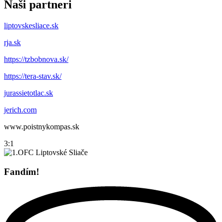
Naši partneri
liptovskesliace.sk
rja.sk
https://tzbobnova.sk/
https://tera-stav.sk/
jurassietotlac.sk
jerich.com
www.poistnykompas.sk
3:1
Fandím!