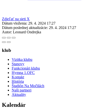
Zdieľať na sieti X
Dátum vloženia:
29. 4. 2024 17:27
Dátum poslednej aktualizácie:
29. 4. 2024 17:27
Autor:
Leonard Ondrejka
klub
Vizitka klubu
Stanovy
Funkcionári klubu
Hymna 1.OFC
Kontakt
História
Štadión Na Močilách
Naši partneri
Aktuality
Kalendár