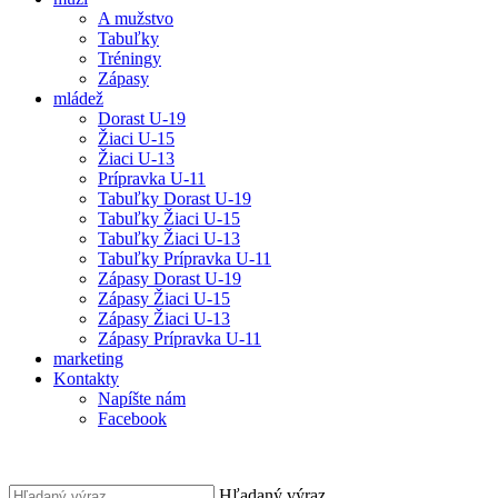
A mužstvo
Tabuľky
Tréningy
Zápasy
mládež
Dorast U-19
Žiaci U-15
Žiaci U-13
Prípravka U-11
Tabuľky Dorast U-19
Tabuľky Žiaci U-15
Tabuľky Žiaci U-13
Tabuľky Prípravka U-11
Zápasy Dorast U-19
Zápasy Žiaci U-15
Zápasy Žiaci U-13
Zápasy Prípravka U-11
marketing
Kontakty
Napíšte nám
Facebook
Hľadaný výraz