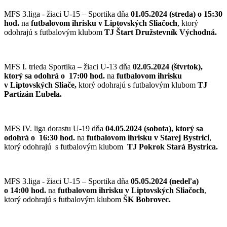
MFS 3.liga - žiaci U-15 – Sportika dňa
01.05.2024 (streda) o 15:30
hod.
na
futbalovom ihrisku v Liptovských Sliačoch
, ktorý
odohrajú s futbalovým klubom
TJ Štart Družstevník Východná.
MFS I. trieda Sportika – žiaci U-13 dňa
02.05.2024 (štvrtok),
ktorý sa odohrá o
17:00 hod.
na
futbalovom ihrisku
v Liptovských Sliače,
ktorý odohrajú s futbalovým klubom
TJ
Partizán Ľubela.
MFS IV. liga dorastu U-19 dňa
04
.05.2024 (sobota), ktorý sa
odohrá o 16:30 hod.
na
futbalovom ihrisku v Starej Bystrici
,
ktorý odohrajú s futbalovým klubom
TJ Pokrok Stará Bystrica.
MFS 3.liga - žiaci U-15 – Sportika dňa
05.05.2024 (nedeľa)
o 14:00 hod.
na
futbalovom ihrisku v Liptovských Sliačoch
,
ktorý odohrajú s futbalovým klubom
ŠK Bobrovec.