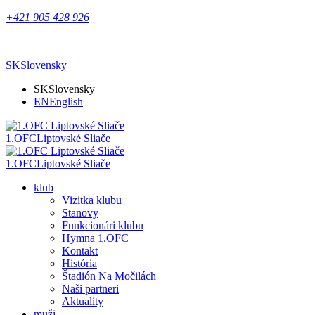
+421 905 428 926
SK
Slovensky
SK
Slovensky
EN
English
1.OFC
Liptovské Sliače
1.OFC
Liptovské Sliače
klub
Vizitka klubu
Stanovy
Funkcionári klubu
Hymna 1.OFC
Kontakt
História
Štadión Na Močilách
Naši partneri
Aktuality
muži