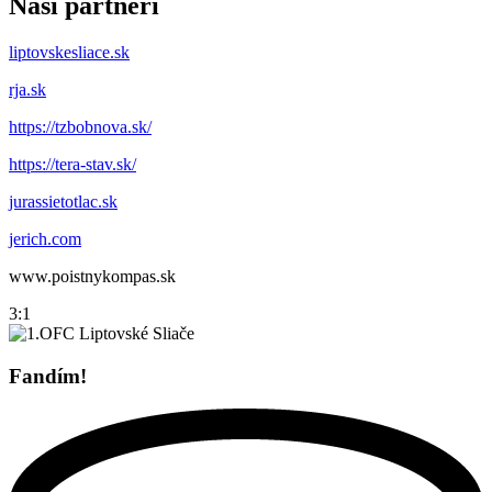
Naši partneri
liptovskesliace.sk
rja.sk
https://tzbobnova.sk/
https://tera-stav.sk/
jurassietotlac.sk
jerich.com
www.poistnykompas.sk
3:1
Fandím!