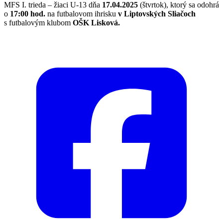
MFS I. trieda – žiaci U-13 dňa
17.04.2025
(štvrtok), ktorý sa odohrá
o
17:00 hod.
na futbalovom ihrisku
v Liptovských Sliačoch
s futbalovým klubom
OŠK Lisková.