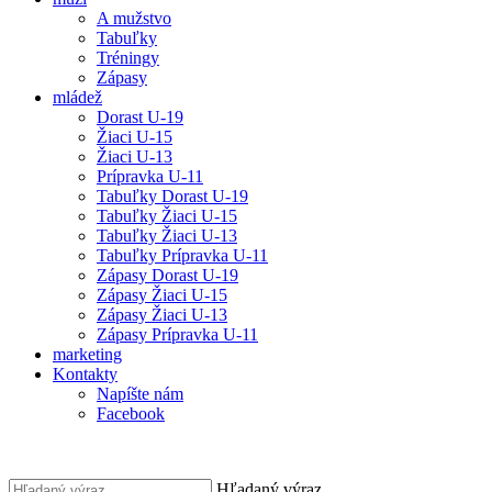
A mužstvo
Tabuľky
Tréningy
Zápasy
mládež
Dorast U-19
Žiaci U-15
Žiaci U-13
Prípravka U-11
Tabuľky Dorast U-19
Tabuľky Žiaci U-15
Tabuľky Žiaci U-13
Tabuľky Prípravka U-11
Zápasy Dorast U-19
Zápasy Žiaci U-15
Zápasy Žiaci U-13
Zápasy Prípravka U-11
marketing
Kontakty
Napíšte nám
Facebook
Hľadaný výraz