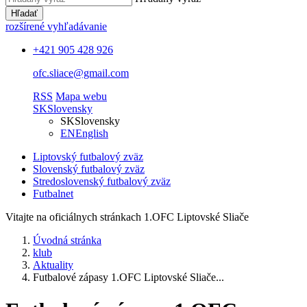
Hľadať
rozšírené vyhľadávanie
+421 905 428 926
ofc.sliace@gmail.com
RSS
Mapa webu
SK
Slovensky
SK
Slovensky
EN
English
Liptovský futbalový zväz
Slovenský futbalový zväz
Stredoslovenský futbalový zväz
Futbalnet
Vitajte na oficiálnych stránkach 1.OFC Liptovské Sliače
Úvodná stránka
klub
Aktuality
Futbalové zápasy 1.OFC Liptovské Sliače...