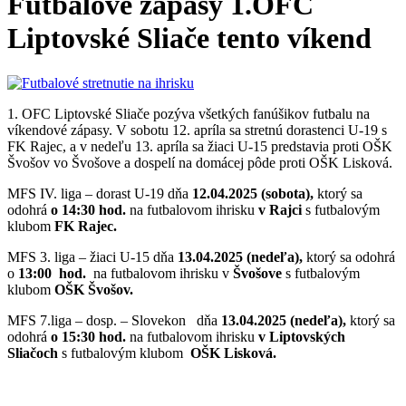
Futbalové zápasy 1.OFC
Liptovské Sliače tento víkend
1. OFC Liptovské Sliače pozýva všetkých fanúšikov futbalu na
víkendové zápasy. V sobotu 12. apríla sa stretnú dorastenci U-19 s
FK Rajec, a v nedeľu 13. apríla sa žiaci U-15 predstavia proti OŠK
Švošov vo Švošove a dospelí na domácej pôde proti OŠK Lisková.
MFS IV. liga – dorast U-19 dňa
12.04.2025 (sobota),
ktorý sa
odohrá
o 14:30 hod.
na futbalovom ihrisku
v Rajci
s futbalovým
klubom
FK Rajec.
MFS 3. liga – žiaci U-15 dňa
13.04.2025 (nedeľa),
ktorý sa odohrá
o
13:00 hod.
na futbalovom ihrisku v
Švošove
s futbalovým
klubom
OŠK Švošov.
MFS 7.liga – dosp. – Slovekon dňa
13.04.2025 (nedeľa),
ktorý sa
odohrá
o 15:30 hod.
na futbalovom ihrisku
v Liptovských
Sliačoch
s futbalovým klubom
OŠK Lisková.