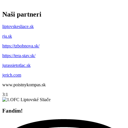
Naši partneri
liptovskesliace.sk
rja.sk
https://tzbobnova.sk/
https://tera-stav.sk/
jurassietotlac.sk
jerich.com
www.poistnykompas.sk
3:1
Fandím!