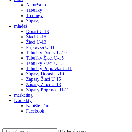
A mužstvo
Tabuľky
Tréningy
Zápasy
mládež
Dorast U-19
Žiaci U-15
Žiaci U-13
Prípravka U-11
Tabuľky Dorast U-19
Tabuľky Žiaci U-15
Tabuľky Žiaci U-13
Tabuľky Prípravka U-11
Zápasy Dorast U-19
Zápasy Žiaci U-15
Zápasy Žiaci U-13
Zápasy Prípravka U-11
marketing
Kontakty
Napíšte nám
Facebook
Hľadaný výraz