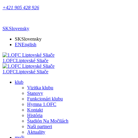
+421 905 428 926
SK
Slovensky
SK
Slovensky
EN
English
1.OFC
Liptovské Sliače
1.OFC
Liptovské Sliače
klub
Vizitka klubu
Stanovy
Funkcionári klubu
Hymna 1.OFC
Kontakt
História
Štadión Na Močilách
Naši partneri
Aktuality
muži