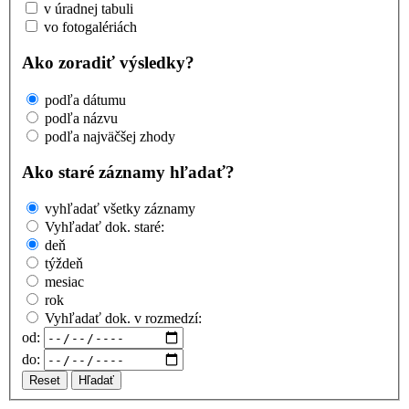
v úradnej tabuli
vo fotogalériách
Ako zoradiť výsledky?
podľa dátumu
podľa názvu
podľa najväčšej zhody
Ako staré záznamy hľadať?
vyhľadať všetky záznamy
Vyhľadať dok. staré:
deň
týždeň
mesiac
rok
Vyhľadať dok. v rozmedzí:
od:
do:
Reset
Hľadať